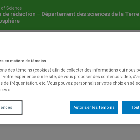
 of Science
 de rédaction – Département des sciences de la Terre
osphère
ces de la Terre et de l'atmosphère
s en matière de témoins
sons des témoins (cookies) afin de collecter des informations qui nous 
r votre expérience sur le site, de vous proposer des contenus vidéo, d’a
es de fréquentation, etc. Vous pouvez personnaliser votre choix en séle
ces ».
rences
Autoriser les témoins
Tout