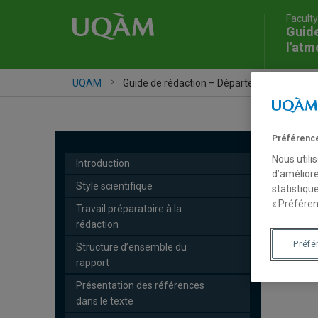
Faculty
Guide
l'atm
UQAM
Guide de rédaction – Département des scien
Préférence
Nous utili
Introduction
d’améliore
Style scientifique
statistiqu
« Préféren
Travail préparatoire à la
rédaction
Préfé
Structure d’ensemble du
rapport
Présentation des références
dans le texte