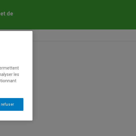
 et de
permettent
nalyser les
ctionnant
 refuser